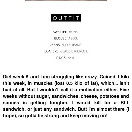
O U T F I T
SWEATER.
MONKI
.
BLOUSE.
ASOS
.
JEANS.
NUDIE JEANS
.
LOAFERS.
CLAUDIE PIERLOT.
RINGS.
H&M.
Diet week 5 and I am struggling like crazy. Gained 1 kilo
this week, in muscles (lost 0.5 kilo of fat), which... isn't
bad at all. But I wouldn't call it a motivation either. Five
weeks without sugar, sandwiches, cheese, potatoes and
sauces is getting tougher.
I would kill for a BLT
sandwich, or just any sandwich.
But! I'm almost there (I
hope), so gotta be strong and keep moving on!