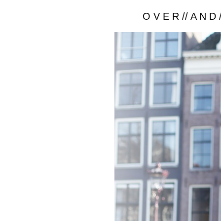
O V E R // A N D /