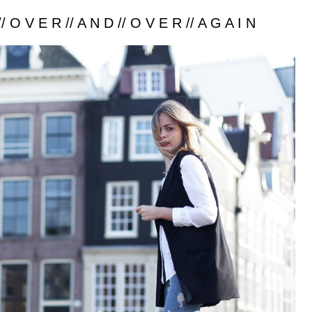
/ O V E R // A N D // O V E R // A G A I N