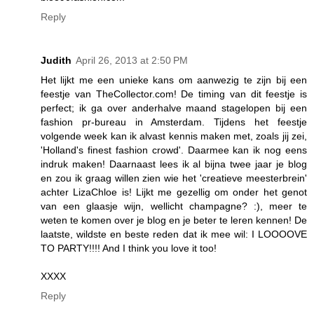
Reply
Judith
April 26, 2013 at 2:50 PM
Het lijkt me een unieke kans om aanwezig te zijn bij een
feestje van TheCollector.com! De timing van dit feestje is
perfect; ik ga over anderhalve maand stagelopen bij een
fashion pr-bureau in Amsterdam. Tijdens het feestje
volgende week kan ik alvast kennis maken met, zoals jij zei,
'Holland's finest fashion crowd'. Daarmee kan ik nog eens
indruk maken! Daarnaast lees ik al bijna twee jaar je blog
en zou ik graag willen zien wie het 'creatieve meesterbrein'
achter LizaChloe is! Lijkt me gezellig om onder het genot
van een glaasje wijn, wellicht champagne? :), meer te
weten te komen over je blog en je beter te leren kennen! De
laatste, wildste en beste reden dat ik mee wil: I LOOOOVE
TO PARTY!!!! And I think you love it too!
XXXX
Reply