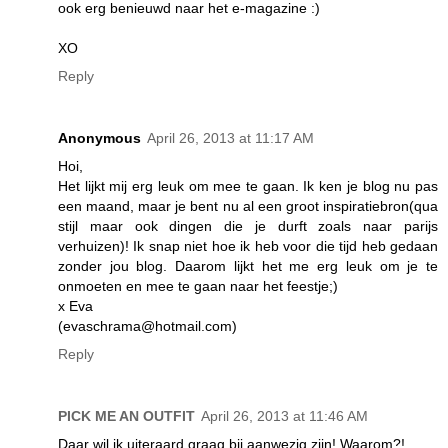
ook erg benieuwd naar het e-magazine :)
XO
Reply
Anonymous
April 26, 2013 at 11:17 AM
Hoi,
Het lijkt mij erg leuk om mee te gaan. Ik ken je blog nu pas
een maand, maar je bent nu al een groot inspiratiebron(qua
stijl maar ook dingen die je durft zoals naar parijs
verhuizen)! Ik snap niet hoe ik heb voor die tijd heb gedaan
zonder jou blog. Daarom lijkt het me erg leuk om je te
onmoeten en mee te gaan naar het feestje;)
x Eva
(evaschrama@hotmail.com)
Reply
PICK ME AN OUTFIT
April 26, 2013 at 11:46 AM
Daar wil ik uiteraard graag bij aanwezig zijn! Waarom?!